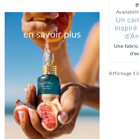
5
Availabili
Un car
inspiré
d'A
Une fabric
d'e
Balade S
une créatio
Affichage 13-
éditio