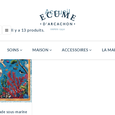
Accueil
Il y a 13 produits.
SOINS
MAISON
ACCESSOIRES
LA MA
Recharge
diffuseur Atelier
d'Écume
39,00 €
Gua sha
porcelain
locale
24,00 €
ade sous-marine
Availabil