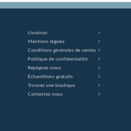
heure
d'appli
cation.
Très
menu
recher
Livraison
chée
Mentions légales
pour
Conditions générales de ventes
ses
vertus
Politique de confidentialité
vérita
Rejoignez-nous
bleme
Échantillons gratuits
nt
Trouvez une boutique
apaisa
ntes et
Contactez-nous
anti-
inflam
matoir
es.
Immor