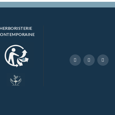
votre
routin
e.
HERBORISTERIE
CONTEMPORAINE