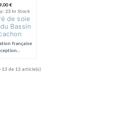
6 In
9,00 €
Recharge
ty:
23 In Stock
Stock
diffuseur
ré de soie
Un
Territoire landes
39,00 €
 du Bassin
geste
rcachon
expert
un
ation française
objet
xception
préci
ous-Marine
est
n disponible en
Conçu
13 de 13 article(s)
n limitée.
et
fabriq
ué à la
main
sur le
Bassin
d’Arca
chon
,
cet