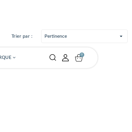

Trier par :
Pertinence
RQUE
"
"
"
e
ÉQUIL
ÉQUIL
ÉQUIL
IBRE
IBRE
IBRE
CUTA
CUTA
CUTA
ity: