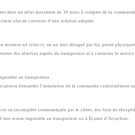
Availabil
ent dans un délai maximum de 30 jours à compter de la commande, 
6 In
Recharge
Stock
e client afin de convenir d’une solution adaptée.
diffuseur
Un
Territoire landes
39,00 €
geste
expert
u moment où celui-ci, ou un tiers désigné par lui, prend physique
un
ettre des réserves auprès du transporteur et à contacter le service c
objet
préci
mputable au transporteur.
Conçu
et
lient pourra demander l’annulation de la commande conformément au
fabriq
ué à la
main
ecte ou incomplète communiquée par le client, des frais de réexpédi
sur le
e d’une erreur imputable au transporteur ou à Écume d’Arcachon.
Bassin
d’Arca