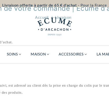
Livraison offerte à partir de 65 € d'achat -
Pour la France
on de votre commande | Écume d'
Accueil
Livraison
d’achat.
 ouvrées après validation du paiement.
SOINS
MAISON
ACCESSOIRES
LA MA
Recharge
i, est adressé au client dès la prise en charge du colis par le tra
diffuseur Atelier
d'Écume
é des produits.
39,00 €
Gua sha
porcelain
locale
24,00 €