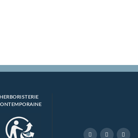
chon
,
cet
outil
de
massa
ge
visage
en
porcel
aine
pure
e
st le
nouve
au
HERBORISTERIE
secret
CONTEMPORAINE
beauté
à
adopt
er