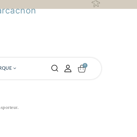
arcachon
RQUE
nsporteur.
"
"
"
e
ÉQUIL
ÉQUIL
ÉQUIL
IBRE
IBRE
IBRE