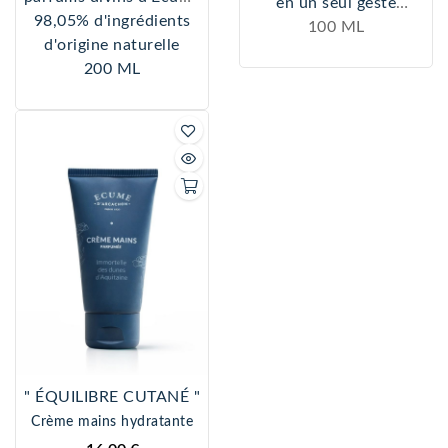
en un seul geste
98,05% d'ingrédients
d’Arcachon
Nettoie, exfolie,
100 ML
Gel nettoyant d’origine
d'origine naturelle
détoxifie, réveil l'éclat
végétale et non
200 ML
du teint.
desséchant.
96,09% d'origine
Son pH neutre permet
naturelle
de laver la peau sans
l’agresser, la peau est
douce délicatement
parfumée et sans
rougeurs.
" ÉQUILIBRE CUTANÉ "
Crème mains hydratante