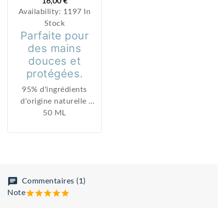
16,00 €
Availability:
1197 In
Stock
Parfaite pour
des mains
douces et
protégées.
95% d'ingrédients
d'origine naturelle
Texture innovante pour
50 ML
une hydratation
optimale de +71%,
même après une heure
d'application.
Très recherchée pour
Commentaires (1)
ses vertus
Note
véritablement
apaisantes et anti-