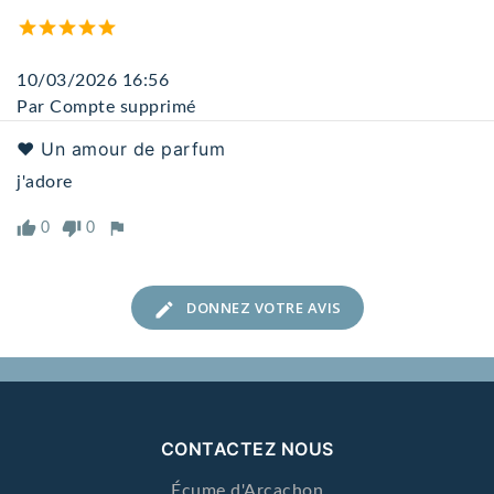
inflammatoires.
Immortelle des dunes
d'Aquitaine.
10/03/2026 16:56
Par Compte supprimé
❤️ Un amour de parfum
j'adore
0
0
DONNEZ VOTRE AVIS
CONTACTEZ NOUS
Écume d'Arcachon